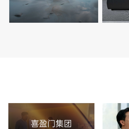
——

——

秉承“品质睡眠，为梦而生”的健康理念，凭
一张好床，
借精湛的工艺、尖端的环保材料和独创性
生活的象征
的弹簧系统，精心雕琢每一张床垫，为国
以卓越的设
人的健康科学睡眠保驾护航。

的智慧，为
合。

>
>