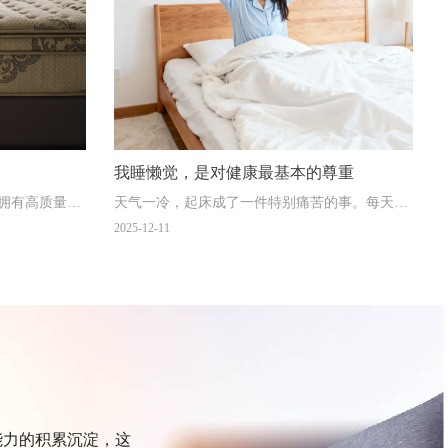
我睡懒觉，是对健康最基本的尊重
拥有高质量的
天气一冷，起床成了一件特别痛苦的事。每天拖
到最后一刻，慌张地拉开被子
2025-12-11
能力的积累沉淀，这