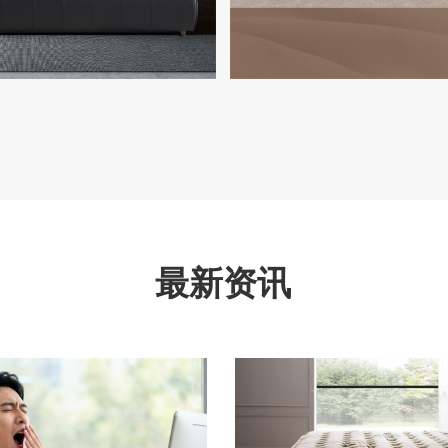
——

不仅是睡眠的支撑，更是品质
沙发不只是家具，更是空间的
。我们精心打造每一款床架，
秉承意式极简设计理念，匠心
计、多样的款式和人体工程学
美、质感高级的沙发系列，与
最新资讯
您带来舒适与健康的完美融
配，彰显品位与格调，为您的
添一抹优雅与舒适。

>