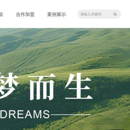
业
合作加盟
案例展示
끠