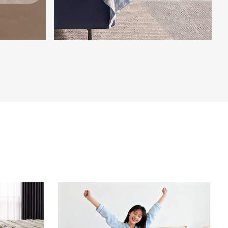
——

灵魂。我们
精心打造的餐桌、茶几、床头柜等家具系
打造外观精
列，以及细腻舒适的枕头等家居用品，皆
空间和谐搭
以卓越工艺和考究设计呈现，为家居生活
家居生活增
注入高雅格调与精致质感。

>