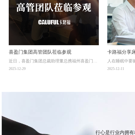
喜盈门集团高管团队莅临参观
卡路福分享
近日，喜盈门集团总裁助理董总携福州喜盈门招
人在睡眠中要
好？
商负责人陈总、经销商陈总一行莅临卡路福指导
想地承托身体
2025-12-29
2025-12-11
交流
现，可能导致
行心是行业内拥有