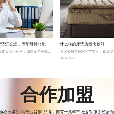
床垫怎么选，床垫哪种材质
什么样的床垫质量比较好
辗转反侧很多次，如果床垫不能理
大家都知道睡眠的重要性，都渴望
，身体受压或发麻的情况就会出
深睡时间。
2025-12-11
睡眠中断
合作加盟
核心技术的“纯专业背景”品牌，拥有十几年市场运作/服务经验/