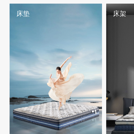
床垫
床架